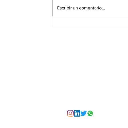
Escribir un comentario...
El consultor en
comunicación frente a
la inteligencia artificial:
nuevas habilidades y
aplicaciones
Suscríbete a nuest