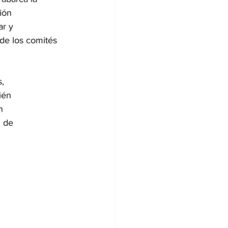
ión
ar y
de los comités
,
ién
n
n de