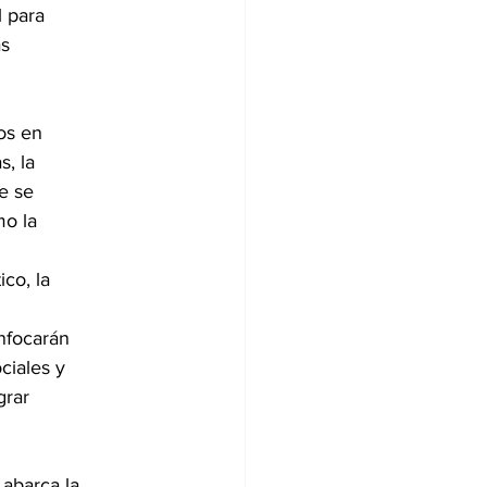
 para
as
os en
s, la
ue se
mo la
co, la
nfocarán
ciales y
grar
 abarca la