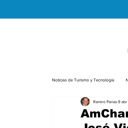
Noticias de Turismo y Tecnología
N
Ramiro Parias
9 abr
Negocios Internacionales
AmCham
José V