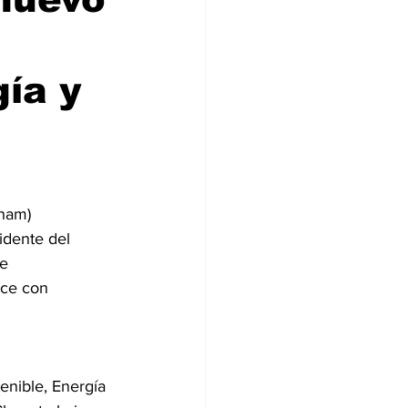
gía y
ham)
idente del
ue
ece con
enible, Energía 