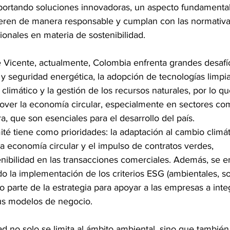
ortando soluciones innovadoras, un aspecto fundamental
eren de manera responsable y cumplan con las normativ
ionales en materia de sostenibilidad.
Vicente, actualmente, Colombia enfrenta grandes desafí
 y seguridad energética, la adopción de tecnologías limpia
climático y la gestión de los recursos naturales, por lo q
ver la economía circular, especialmente en sectores co
ra, que son esenciales para el desarrollo del país.
té tiene como prioridades: la adaptación al cambio climáti
la economía circular y el impulso de contratos verdes,
nibilidad en las transacciones comerciales. Además, se e
do la implementación de los criterios ESG (ambientales, so
 parte de la estrategia para apoyar a las empresas a inte
sus modelos de negocio.
ad no solo se limita al ámbito ambiental, sino que también