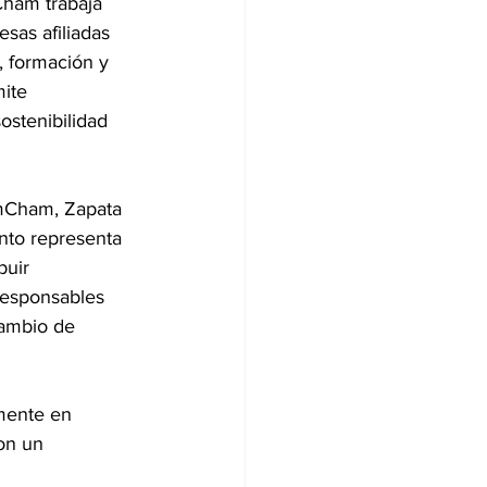
ham trabaja
sas afiliadas 
, formación y
ite 
ostenibilidad 
mCham, Zapata 
nto representa
buir 
responsables 
cambio de 
lmente en
on un