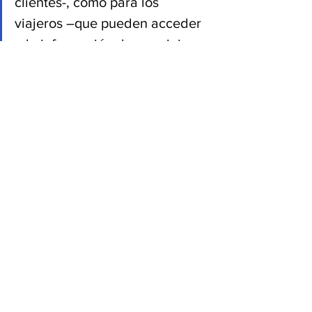
clientes-, como para los 
viajeros –que pueden acceder 
a la información de sus viajes 
desde el celular”, explicó 
Sergio Vargas, Director 
Comercial para OTA´s en 
Latinoamérica de Amadeus.
Para aumentar la adopción de la 
aplicación las agencias cuentan con dos 
canales: email y SMS, a través de los 
cuales los viajeros reciben invitaciones 
para usar la aplicación. Los viajes se 
conectan automáticamente con la app 
basado en la dirección de email y el 
número de teléfono.
Fuente: speyside-
group.com