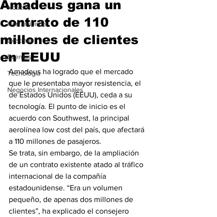
Amadeus gana un
Noticias
contrato de 110
Herramientas
millones de clientes
Destinos
en EEUU
Eventos
Amadeus ha logrado que el mercado 
Tecnología
que le presentaba mayor resistencia, el 
Negocios Internacionales
de Estados Unidos (EEUU), ceda a su 
tecnología. El punto de inicio es el 
acuerdo con Southwest, la principal 
aerolínea low cost del país, que afectará 
a 110 millones de pasajeros. 
Se trata, sin embargo, de la ampliación 
de un contrato existente atado al tráfico 
internacional de la compañía 
estadounidense. “Era un volumen 
pequeño, de apenas dos millones de 
clientes”, ha explicado el consejero 