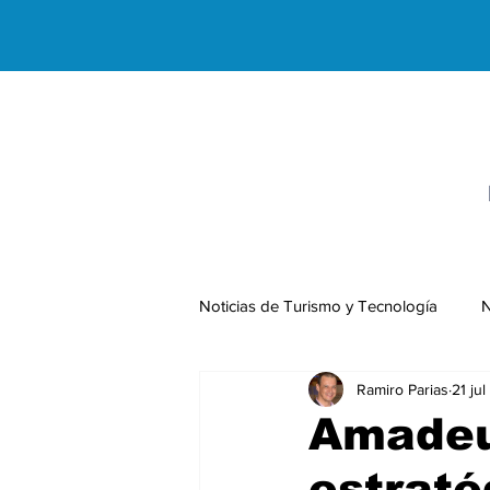
Noticias de Turismo y Tecnología
N
Ramiro Parias
21 ju
Negocios Internacionales
Amadeu
estraté