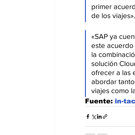
primer acuerd
de los viajes»
«SAP ya cuent
este acuerdo 
la combinació
solución Clo
ofrecer a las
abordar tanto
viajes como l
Fuente: 
in-ta