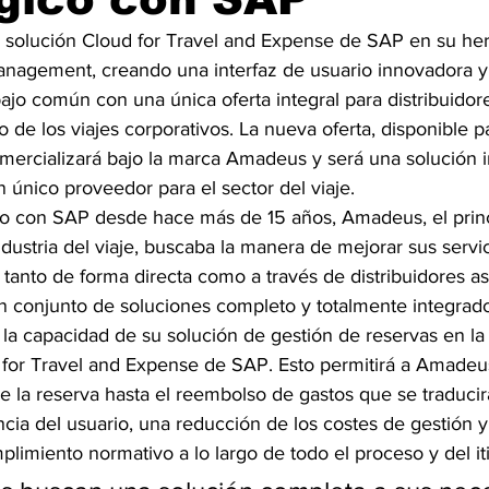
 solución Cloud for Travel and Expense de SAP en su he
agement, creando una interfaz de usuario innovadora y u
ajo común con una única oferta integral para distribuidore
 de los viajes corporativos. La nueva oferta, disponible pa
ercializará bajo la marca Amadeus y será una solución in
n único proveedor para el sector del viaje.
o con SAP desde hace más de 15 años, Amadeus, el princ
ndustria del viaje, buscaba la manera de mejorar sus servic
, tanto de forma directa como a través de distribuidores a
un conjunto de soluciones completo y totalmente integra
la capacidad de su solución de gestión de reservas en l
 for Travel and Expense de SAP. Esto permitirá a Amadeu
de la reserva hasta el reembolso de gastos que se traduci
ncia del usuario, una reducción de los costes de gestión 
limiento normativo a lo largo de todo el proceso y del iti