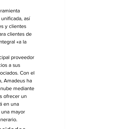
rramienta 
nificada, así 
s y clientes 
ra clientes de 
tegral «a la 
ipal proveedor 
ios a sus 
sociados. Con el 
do, Amadeus ha 
a nube mediante 
s ofrecer un 
rá en una 
y una mayor 
nerario.