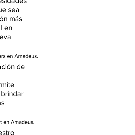
esidades 
ue sea 
ión más 
l en 
eva 
mers en Amadeus.
ción de 
rmite 
brindar 
as 
nt en Amadeus.
stro 