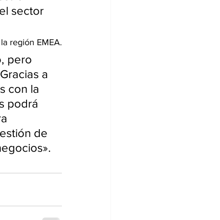
l sector 
 la región EMEA.
, pero 
Gracias a 
 con la 
s podrá 
a 
estión de 
negocios».