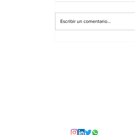
Escribir un comentario...
La Torre Colpatria
transforma agosto en
un festival de
experiencias para vivir
Bogotá desde las
alturas
Suscríbete a nuest