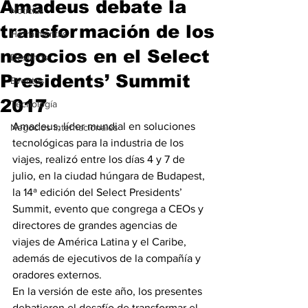
Amadeus debate la
Noticias
transformación de los
Herramientas
negocios en el Select
Destinos
Presidents’ Summit
Eventos
2017
Tecnología
Amadeus, líder mundial en soluciones 
Negocios Internacionales
tecnológicas para la industria de los 
viajes, realizó entre los días 4 y 7 de 
julio, en la ciudad húngara de Budapest, 
la 14ª edición del Select Presidents’ 
Summit, evento que congrega a CEOs y 
directores de grandes agencias de 
viajes de América Latina y el Caribe, 
además de ejecutivos de la compañía y 
oradores externos.
En la versión de este año, los presentes 
debatieron el desafío de transformar el 