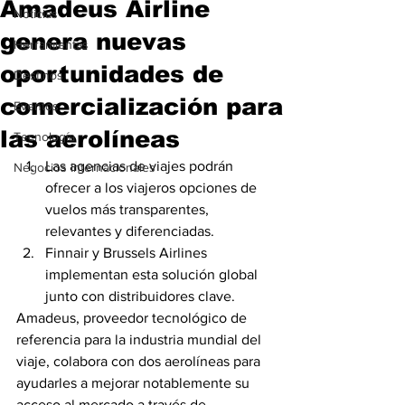
Amadeus Airline
Noticias
genera nuevas
Herramientas
oportunidades de
Destinos
comercialización para
Eventos
las aerolíneas
Tecnología
Las agencias de viajes podrán 
Negocios Internacionales
ofrecer a los viajeros opciones de 
vuelos más transparentes, 
relevantes y diferenciadas.
Finnair y Brussels Airlines 
implementan esta solución global 
junto con distribuidores clave. 
Amadeus, proveedor tecnológico de 
referencia para la industria mundial del 
viaje, colabora con dos aerolíneas para 
ayudarles a mejorar notablemente su 
acceso al mercado a través de 