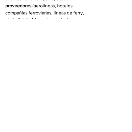
proveedores
 (aerolíneas, hoteles, 
compañías ferroviarias, líneas de ferry, 
etc.), 
distribuidores de productos 
turísticos 
(agencias y portales de viajes) 
y 
compradores o usuarios de viajes 
(empresas y viajeros particulares).
 El grupo Amadeus cuenta con 
alrededor de 10.000 empleados en 
todo el mundo repartidos en sus sedes 
de Madrid (oficinas centrales), Niza 
(desarrollo) y Erding (operaciones, 
centro de procesamiento de datos), así 
como en 71 organizaciones comerciales 
(ACO, Amadeus Commercial 
Organisations). 
 La compañía aplica un 
modelo de 
negocio basado en el procesamiento de 
transacciones
. En el ejercicio anual 