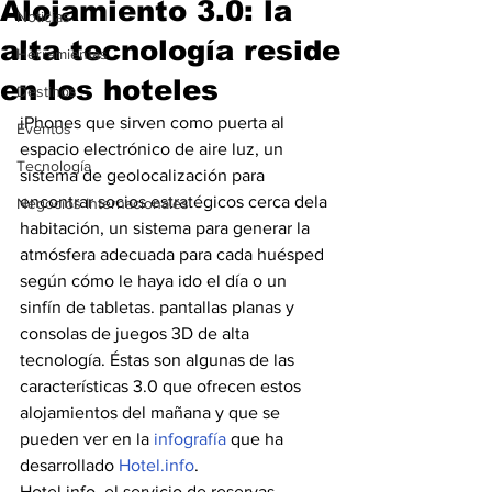
Alojamiento 3.0: la
Noticias
alta tecnología reside
Herramientas
en los hoteles
Destinos
iPhones que sirven como puerta al 
Eventos
espacio electrónico de aire luz, un 
Tecnología
sistema de geolocalización para 
encontrar socios estratégicos cerca dela 
Negocios Internacionales
habitación, un sistema para generar la 
atmósfera adecuada para cada huésped 
según cómo le haya ido el día o un 
sinfín de tabletas. pantallas planas y 
consolas de juegos 3D de alta 
tecnología. Éstas son algunas de las 
características 3.0 que ofrecen estos 
alojamientos del mañana y que se 
pueden ver en la 
infografía
 que ha 
desarrollado 
Hotel.info
.
Hotel.info, el servicio de reservas 