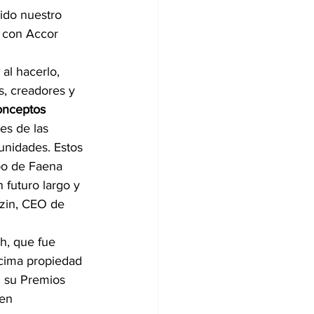
ido nuestro 
y con Accor 
, creadores y 
conceptos 
es de las 
unidades. Estos 
po de Faena 
 futuro largo y 
azin, CEO de 
h, que fue 
écima propiedad 
n su Premios 
en 