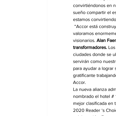
convirtiéndonos en n
sueño compartir el es
estamos convirtiendo
 “Accor está construyendo una plataforma hotelera basada en la experiencia y, al hacerlo, 
valoramos enormement
visionarios. 
Alan Faen
transformadores.
 Los
ciudades donde se ub
servirán como nuest
para ayudar a lograr 
gratificante trabajan
Accor.
La nueva alianza adm
nombrado el hotel # 
mejor clasificada en
2020 Reader ‘s Choic