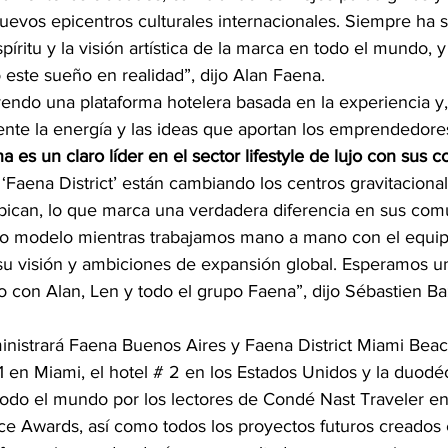
uevos epicentros culturales internacionales. Siempre ha s
píritu y la visión artística de la marca en todo el mundo, 
 este sueño en realidad”, dijo Alan Faena.
e la energía y las ideas que aportan los emprendedores
a es un claro líder en el sector lifestyle de lujo con sus 
 ‘Faena District’ están cambiando los centros gravitacional
ican, lo que marca una verdadera diferencia en sus com
ro modelo mientras trabajamos mano a mano con el equi
su visión y ambiciones de expansión global. Esperamos un
do con Alan, Len y todo el grupo Faena”, dijo Sébastien B
inistrará Faena Buenos Aires y Faena District Miami Beac
1 en Miami, el hotel # 2 en los Estados Unidos y la duod
 todo el mundo por los lectores de Condé Nast Traveler e
e Awards, así como todos los proyectos futuros creados 