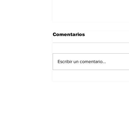
Comentarios
Escribir un comentario...
La Torre Colpatria
transforma agosto en
un festival de
experiencias para vivir
Bogotá desde las
alturas
Suscríbete a nuest