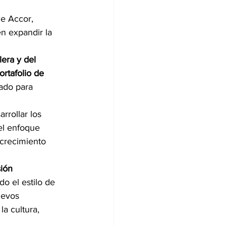
e Accor, 
n expandir la 
era y del 
rtafolio de 
ado para 
rrollar los 
el enfoque 
 crecimiento 
ión 
 el estilo de 
uevos 
a cultura, 