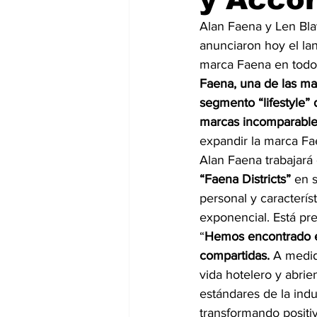
Alan Faena y Len Bla
anunciaron hoy el la
marca Faena en todo
Faena, una de las mar
segmento “lifestyle” 
marcas incomparabl
expandir la marca Fa
Alan Faena trabajará 
“Faena Districts”
 en 
personal y caracterís
exponencial. Está pre
“
Hemos encontrado en
compartidas.
 A medid
vida hotelero y abri
estándares de la indu
transformando positi