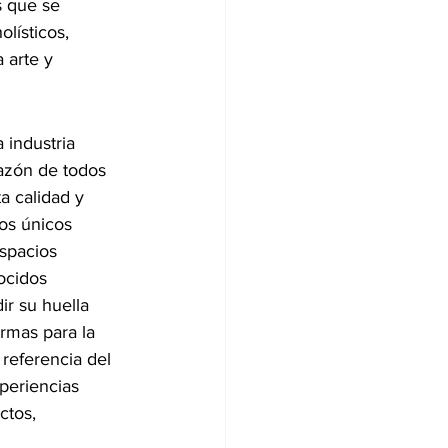
 que se 
lísticos, 
 arte y 
 industria 
razón de todos 
a calidad y 
os únicos 
espacios 
ocidos 
ir su huella 
rmas para la 
 referencia del 
periencias 
ctos, 