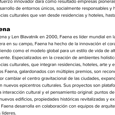
sfuerzo innovador dará como resultado empresas pioneras
sarrollo de entornos únicos, socialmente responsables y ho
ias culturales que van desde residencias y hoteles, hasta
ena
na y Len Blavatnik en 2000, Faena es líder mundial en la
onera en su campo, Faena ha hecho de la innovación el co
endo como el modelo global para un estilo de vida de alt
ente. Especializados en la creación de ambientes holístic
ias culturales, que integran residencias, hoteles, arte y 
itos Faena, galardonados con múltiples premios, son recon
r cambiar el centro gravitacional de las ciudades, expand
en nuevos epicentros culturales. Sus proyectos son platafo
a interacción cultural y el pensamiento original: puntos de
uevos edificios, propiedades históricas revitalizadas y ex
 Faena desarrolla en colaboración con equipos de arquite
 líderes.