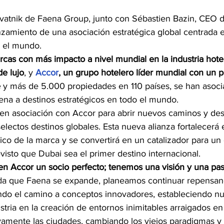
vatnik de Faena Group, junto con Sébastien Bazin, CEO d
nzamiento de una asociación estratégica global centrada e
 el mundo.
cas con más impacto a nivel mundial en la industria hotel
de lujo
, y 
Accor
, un grupo hotelero líder mundial con un po
e
 y más de 5.000 propiedades en 110 países, se han asoci
ena a destinos estratégicos en todo el mundo.
en asociación con Accor para abrir nuevos caminos y desa
selectos destinos globales. Esta nueva alianza fortalecerá 
tico de la marca y se convertirá en un catalizador para un
visto que Dubai sea el primer destino internacional.
 Accor un socio perfecto; tenemos una visión y una pas
a que Faena se expande, planeamos continuar repensando
endo el camino a conceptos innovadores, estableciendo n
stria en la creación de entornos inimitables arraigados en l
vamente las ciudades, cambiando los viejos paradigmas y 