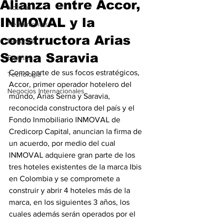
Alianza entre Accor,
Noticias
INMOVAL y la
Herramientas
constructora Arias
Destinos
Serna Saravia
Eventos
Como parte de sus focos estratégicos, 
Tecnología
Accor, primer operador hotelero del 
Negocios Internacionales
mundo, Arias Serna y Saravia, 
reconocida constructora del país y el 
Fondo Inmobiliario INMOVAL de 
Credicorp Capital, anuncian la firma de 
un acuerdo, por medio del cual 
INMOVAL adquiere gran parte de los 
tres hoteles existentes de la marca Ibis 
en Colombia y se compromete a 
construir y abrir 4 hoteles más de la 
marca, en los siguientes 3 años, los 
cuales además serán operados por el 