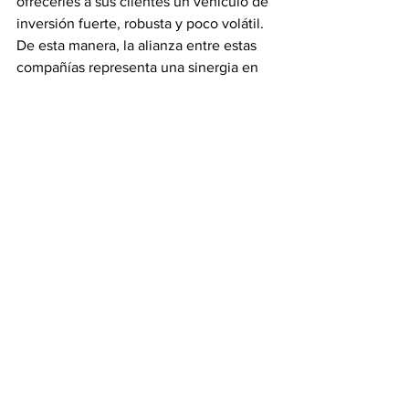
ofrecerles a sus clientes un vehículo de 
inversión fuerte, robusta y poco volátil.
De esta manera, la alianza entre estas 
compañías representa una sinergia en 
conocimiento, experiencia y proyección 
de estas empresas en el país.
Ver todo
Entradas recientes