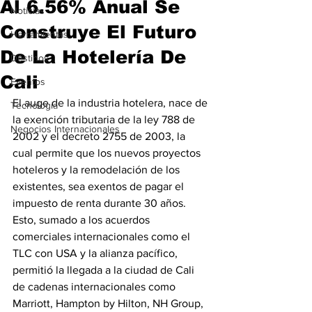
Al 6.56% Anual Se
Noticias
Construye El Futuro
Herramientas
De La Hotelería De
Destinos
Cali
Eventos
El auge de la industria hotelera, nace de 
Tecnología
la exención tributaria de la ley 788 de 
Negocios Internacionales
2002 y el decreto 2755 de 2003, la 
cual permite que los nuevos proyectos 
hoteleros y la remodelación de los 
existentes, sea exentos de pagar el 
impuesto de renta durante 30 años. 
Esto, sumado a los acuerdos 
comerciales internacionales como el 
TLC con USA y la alianza pacífico, 
permitió la llegada a la ciudad de Cali 
de cadenas internacionales como 
Marriott, Hampton by Hilton, NH Group, 