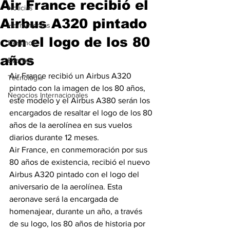
Air France recibió el
Noticias
Airbus A320 pintado
Herramientas
con el logo de los 80
Destinos
años
Eventos
Air France recibió un Airbus A320 
Tecnología
pintado con la imagen de los 80 años, 
Negocios Internacionales
este modelo y el Airbus A380 serán los 
encargados de resaltar el logo de los 80 
años de la aerolínea en sus vuelos 
diarios durante 12 meses.
Air France, en conmemoración por sus 
80 años de existencia, recibió el nuevo 
Airbus A320 pintado con el logo del 
aniversario de la aerolínea. Esta 
aeronave será la encargada de 
homenajear, durante un año, a través 
de su logo, los 80 años de historia por 