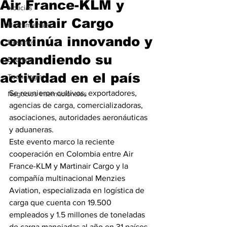
Air France-KLM y
Noticias
Martinair Cargo
Herramientas
continúa innovando y
Destinos
expandiendo su
Eventos
actividad en el país
Tecnología
Se reunieron cultivos, exportadores, 
Negocios Internacionales
agencias de carga, comercializadoras, 
asociaciones, autoridades aeronáuticas 
y aduaneras.
Este evento marco la reciente 
cooperación en Colombia entre Air 
France-KLM y Martinair Cargo y la 
compañía multinacional Menzies 
Aviation, especializada en logística de 
carga que cuenta con 19.500 
empleados y 1.5 millones de toneladas 
de carga manejadas al año en 31 países 