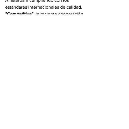
Amsterdam cumpliendo con los 
estándares internacionales de calidad.
“Competitive”, 
la reciente cooperación 
con la compañía multinacional Menzies 
Aviation, especializada en logística de 
carga no solo permite a Air France-KLM 
y Martinair Cargo consolidar su posición 
de líder en el mercado Colombiano sino 
que es la pauta para una nueva etapa 
de su programa de calidad.
Fuente: in-tacto.com
Ver todo
Entradas recientes