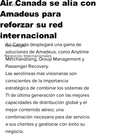
Air Canada se alía con
Noticias
Amadeus para
Herramientas
reforzar su red
Destinos
internacional
Eventos
Air Canada desplegará una gama de 
Tecnología
soluciones de Amadeus, como Anytime 
Negocios Internacionales
Merchandising, Group Management y 
Passenger Recovery.
Las aerolíneas más visionarias son 
conscientes de la importancia 
estratégica de combinar los sistemas de 
TI de última generación con las mejores 
capacidades de distribución global y el 
mejor contenido aéreo; una 
combinación necesaria para dar servicio 
a sus clientes y gestionar con éxito su 
negocio.