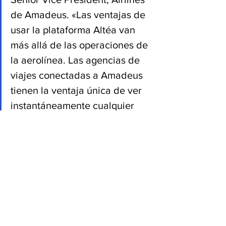
de Amadeus. «Las ventajas de 
usar la plataforma Altéa van 
más allá de las operaciones de 
la aerolínea. Las agencias de 
viajes conectadas a Amadeus 
tienen la ventaja única de ver 
instantáneamente cualquier 
cambio que afecte a una 
reserva aérea en Altéa, lo que 
se traduce en un mejor servicio 
para sus clientes. Para 
Amadeus, este acuerdo 
también supone un importante 
hito en su crecimiento y 