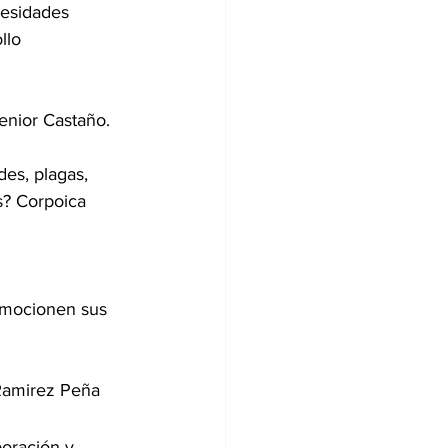
cesidades 
llo 
enior Castaño.
es, plagas, 
s? Corpoica
omocionen sus 
 Ramirez Peña
oración y 