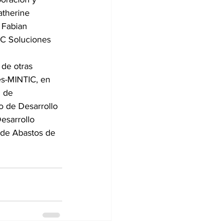
atherine 
 Fabian 
DC Soluciones 
de otras 
es-MINTIC, en 
d de 
o de Desarrollo 
esarrollo 
 de Abastos de 