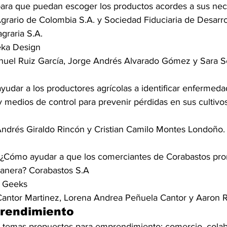
para que puedan escoger los productos acordes a sus ne
ario de Colombia S.A. y Sociedad Fiduciaria de Desarro
graria S.A.
eka Design
nuel Ruiz García, Jorge Andrés Alvarado Gómez y Sara S
yudar a los productores agrícolas a identificar enfermedad
y medios de control para prevenir pérdidas en sus cultivo
 Andrés Giraldo Rincón y Cristian Camilo Montes Londoño.
 ¿Cómo ayudar a que los comerciantes de Corabastos pr
anera? Corabastos S.A
o Geeks
 Cantor Martinez, Lorena Andrea Peñuela Cantor y Aaron
rendimiento
 temas propuestos para emprendimiento: comercio, colab