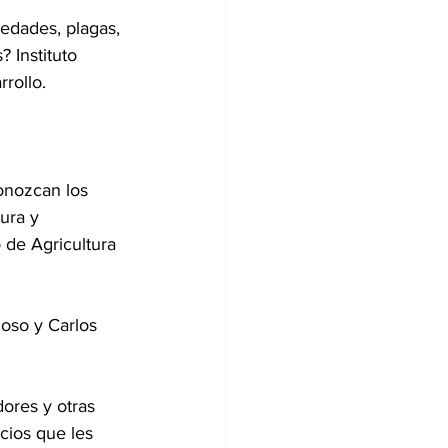
medades, plagas, 
 Instituto 
rollo.
onozcan los 
ura y 
 de Agricultura 
oso y Carlos 
ores y otras 
ios que les 