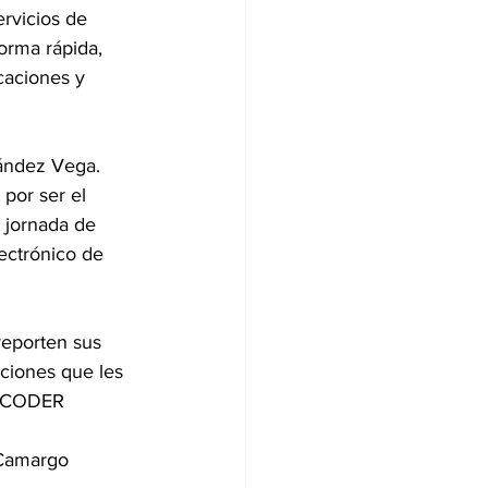
ervicios de 
orma rápida, 
caciones y 
nández Vega.
por ser el 
 jornada de 
ectrónico de 
reporten sus 
ciones que les 
 INCODER
 Camargo