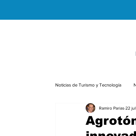
Noticias de Turismo y Tecnología
N
Ramiro Parias
22 ju
Negocios Internacionales
Agrotón
innova