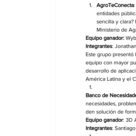
AgroTeConecta
entidades públic
sencilla y clara
Ministerio de Agr
Equipo ganador:
 Wyb
Integrantes
: Jonatha
Este grupo presentó l
equipo con mayor punt
desarrollo de aplicac
América Latina y el 
Banco de Necesidade
necesidades, problem
den solución de form
Equipo ganador
: 3D 
Integrantes
: Santiag