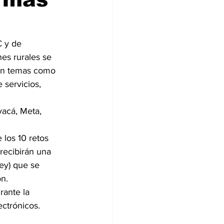
C y de 
nes rurales se 
 en temas como 
 servicios, 
yacá, Meta, 
los 10 retos 
 recibirán una 
ey) que se 
ón.
rante la 
ectrónicos.