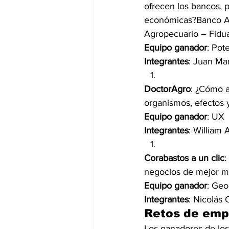
ofrecen los bancos, 
económicas?Banco Agr
Agropecuario – Fidua
Equipo ganador
: Pot
Integrantes
: Juan Ma
DoctorAgro
: ¿Cómo a
organismos, efectos 
Equipo ganador
: UX
Integrantes
: William
Corabastos a un clic
:
negocios de mejor m
Equipo ganador
: Ge
Integrantes
: Nicolás
Retos de emp
Los ganadores de los