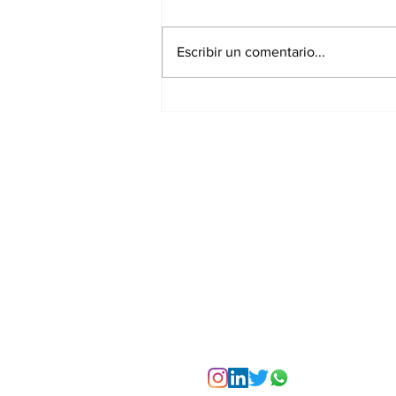
Escribir un comentario...
La Torre Colpatria
transforma agosto en
un festival de
experiencias para vivir
Bogotá desde las
alturas
Suscríbete a nuest