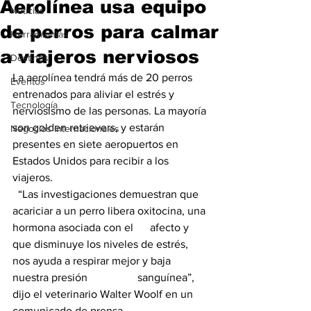
Aerolínea usa equipo
Noticias
de perros para calmar
Herramientas
a viajeros nerviosos
Destinos
La aerolínea tendrá más de 20 perros 
Eventos
entrenados para aliviar el estrés y 
Tecnología
nerviosismo de las personas. La mayoría 
son golden retrievers, y estarán 
Negocios Internacionales
presentes en siete aeropuertos en 
Estados Unidos para recibir a los 
viajeros.
  “Las investigaciones demuestran que 
acariciar a un perro libera oxitocina, una 
hormona asociada con el      afecto y 
que disminuye los niveles de estrés, 
nos ayuda a respirar mejor y baja 
nuestra presión                  sanguínea”, 
dijo el veterinario Walter Woolf en un 
comunicado de prensa.