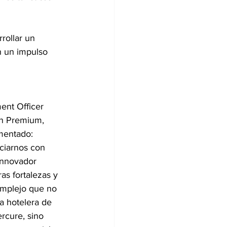
rollar un 
n un impulso 
ent Officer 
ón Premium, 
mentado: 
ciarnos con 
innovador 
as fortalezas y 
omplejo que no 
a hotelera de 
rcure, sino 