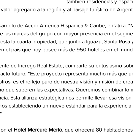
también residencias y espac
valor agregado a la región y al paisaje turístico de Argent
arrollo de Accor América Hispánica & Caribe, enfatiza: “
de las marcas del grupo con mayor presencia en el segme
esta la cuarta propiedad, que junto a Iguazu, Santa Rosa y
en el país que hoy posee más de 950 hoteles en el mund
dente de Incrego Real Estate, comparte su entusiasmo sobr
pacto futuro: “Este proyecto representa mucho más que un
otros; es el reflejo puro de nuestra visión y misión de cre
sino que superen las expectativas. Queremos combinar lo 
ncia. Esta alianza estratégica nos permite llevar esa visió
mos estableciendo un nuevo estándar para la experiencia r
"
on el 
Hotel Mercure Merlo
, que ofrecerá 80 habitaciones