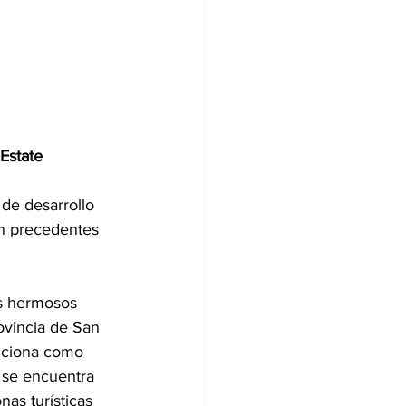
Estate
 de desarrollo 
in precedentes 
s hermosos 
ovincia de San 
siciona como 
 se encuentra 
as turísticas 