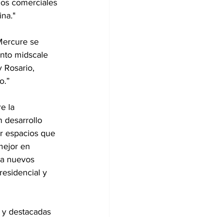
ios comerciales 
ina."
Mercure se 
nto midscale 
 Rosario, 
o.”
e la 
 desarrollo 
ar espacios que 
mejor en 
n a nuevos 
esidencial y 
 y destacadas 