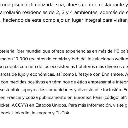
a piscina climatizada, spa, fitness center, restaurante y 
sarrollarán residencias de 2, 3 y 4 ambientes, además de 
 haciendo de este complejo un lugar integral para visitan
telería líder mundial que ofrece experiencias en más de 110 paí
omo en 10.000 recintos de comida y bebida, instalaciones wellne
upo cuenta con uno de los ecosistemas hoteleros más diversos de l
rcas de lujo y económicas, así como Lifestyle con Ennismore. A
n medidas positivas en términos de ética empresarial e integri
 sostenible, apoyo a las comunidades y diversidad e inclusión. F
 en Francia y cotiza públicamente en Euronext Paris (código IS
icker: ACCYY) en Estados Unidos. Para más información, visite 
ebook, LinkedIn, Instagram y TikTok.