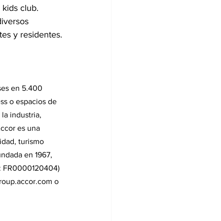
kids club. 
diversos 
tes y residentes.
ses en 5.400 
ss o espacios de 
a industria, 
ccor es una 
dad, turismo 
undada en 1967, 
IN: FR0000120404) 
group.accor.com o 