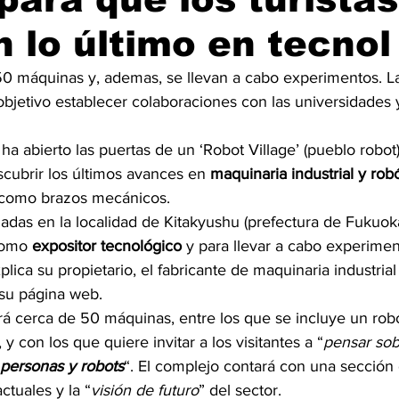
 lo último en tecnol
50 máquinas y, ademas, se llevan a cabo experimentos. 
bjetivo establecer colaboraciones con las universidades 
 abierto las puertas de un ‘Robot Village’ (pueblo robot)
scubrir los últimos avances en
 maquinaria industrial y rob
s como brazos mecánicos.
tuadas en la localidad de Kitakyushu (prefectura de Fukuok
como 
expositor tecnológico 
y para llevar a cabo experime
lica su propietario, el fabricante de maquinaria industrial
 su página web.
 cerca de 50 máquinas, entre los que se incluye un robo
y con los que quiere invitar a los visitantes a “
pensar sob
 personas y robots
“. El complejo contará con una sección 
ctuales y la “
visión de futuro
” del sector.