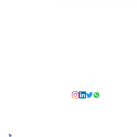
La Torre Colpatria
transforma agosto en
un festival de
experiencias para vivir
Bogotá desde las
alturas
Suscríbete a nuest