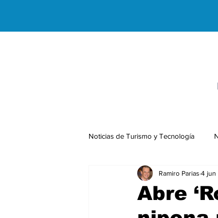
Noticias de Turismo y Tecnología
N
Ramiro Parias
4 jun
Negocios Internacionales
Abre ‘R
nipona 