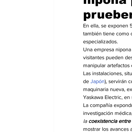
prueben
En ella, se exponen 
también tiene como o
especializados.
Una empresa nipona ha
visitantes pueden de
manipular artefacto
Las instalaciones, si
de 
Japón
), servirán 
maquinaria nueva, exp
Yaskawa Electric, en
La compañía expondrá
investigación médica, 
la 
coexistencia entre
mostrar los avances a