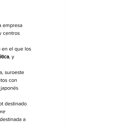
La empresa 
y centros 
 en el que los 
ótica
, y 
a, suroeste 
ntos con 
 japonés 
t destinado 
re 
destinada a 