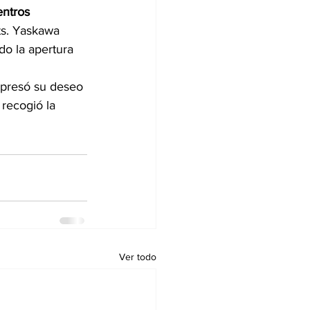
ntros 
ts. Yaskawa 
ado la apertura 
xpresó su deseo 
 recogió la 
Ver todo