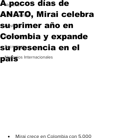
A pocos días de
Noticias
ANATO, Mirai celebra
Herramientas
su primer año en
Destinos
Colombia y expande
Eventos
su presencia en el
Tecnología
país
Negocios Internacionales
Mirai crece en Colombia con 5.000 