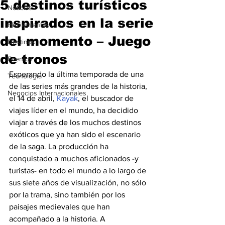
5 destinos turísticos
Noticias
inspirados en la serie
Herramientas
del momento – Juego
Destinos
de tronos
Eventos
Esperando la última temporada de una 
Tecnología
de las series más grandes de la historia, 
Negocios Internacionales
el 14 de abril, 
Kayak
, el buscador de 
viajes líder en el mundo, ha decidido 
viajar a través de los muchos destinos 
exóticos que ya han sido el escenario 
de la saga. La producción ha 
conquistado a muchos aficionados -y 
turistas- en todo el mundo a lo largo de 
sus siete años de visualización, no sólo 
por la trama, sino también por los 
paisajes medievales que han 
acompañado a la historia. A 