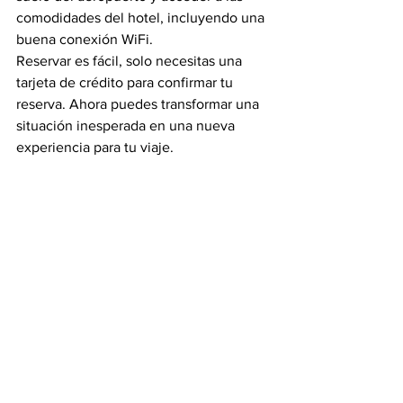
comodidades del hotel, incluyendo una 
buena conexión WiFi.
Reservar es fácil, solo necesitas una 
tarjeta de crédito para confirmar tu 
reserva. Ahora puedes transformar una 
situación inesperada en una nueva 
experiencia para tu viaje.
Por Guillermo Gaspart, Founder and 
Chairman de 
BYHOURS
Fuente: mileniumgroup.la
Ver todo
Entradas recientes