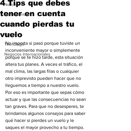
4 Tips que debes
Noticias
tener en cuenta
Herramientas
cuando pierdas tu
Destinos
vuelo
Eventos
No importa si pasó porque tuviste un 
Tecnología
inconveniente mayor o simplemente 
Negocios Internacionales
porque se te hizo tarde, esta situación 
altera tus planes. A veces el tráfico, el 
mal clima, las largas filas o cualquier 
otro imprevisto pueden hacer que no 
lleguemos a tiempo a nuestro vuelo.
Por eso es importante que sepas cómo 
actuar y que las consecuencias no sean 
tan graves. Para que no desesperes, te 
brindamos algunos consejos para saber 
qué hacer si pierdes un vuelo y le 
saques el mayor provecho a tu tiempo.