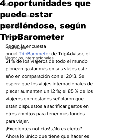
4 oportunidades que
Noticias
puede estar
Herramientas
perdiéndose, según
Destinos
TripBarometer
Eventos
Según la encuesta 
Tecnología
anual 
TripBarometer
 de TripAdvisor, el 
Negocios Internacionales
21 % de los viajeros de todo el mundo 
planean gastar más en sus viajes este 
año en comparación con el 2013. Se 
espera que los viajes internacionales de 
placer aumenten un 12 %; el 85 % de los 
viajeros encuestados señalaron que 
están dispuestos a sacrificar gastos en 
otros ámbitos para tener más fondos 
para viajar.
¡Excelentes noticias! ¿No es cierto? 
Ahora lo único que tiene que hacer es 