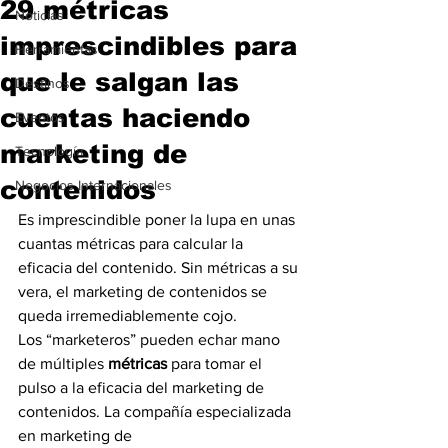
29 métricas
Noticias
imprescindibles para
Herramientas
que le salgan las
Destinos
cuentas haciendo
Eventos
marketing de
Tecnología
contenidos
Negocios Internacionales
Es imprescindible poner la lupa en unas 
cuantas métricas para calcular la 
eficacia del contenido. Sin métricas a su 
vera, el marketing de contenidos se 
queda irremediablemente cojo.
Los “marketeros” pueden echar mano 
de múltiples 
métricas
 para tomar el 
pulso a la eficacia del marketing de 
contenidos. La compañía especializada 
en marketing de 