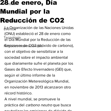
28 de enero, Día
Noticias
Mundial por la
Herramientas
Reducción de CO2
Destinos
La Organización de las Naciones Unidas 
Eventos
(ONU) estableció el 28 de enero como 
Tecnología
el Día Mundial por la Reducción de las 
Emisiones de CO2 (dióxido de carbono), 
Negocios Internacionales
con el objetivo de sensibilizar a la 
sociedad sobre el impacto ambiental 
que diariamente sufre el planeta por los 
Gases de Efecto Invernadero (GEI) que, 
según el último informe de la 
Organización Metereológica Mundial, 
en noviembre de 2013 alcanzaron otro 
récord histórico.
A nivel mundial, se promueve la 
práctica del 
carbono neutro
 que busca   
neutralizar las emisiones de dióxido de 