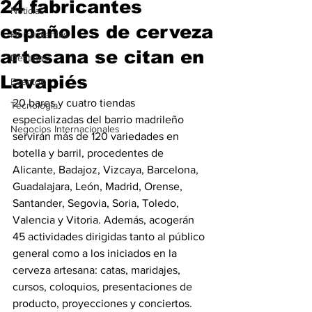
24 fabricantes
Noticias
españoles de cerveza
Herramientas
artesana se citan en
Destinos
Lavapiés
Eventos
20 bares y cuatro tiendas 
Tecnología
especializadas del barrio madrileño 
Negocios Internacionales
servirán más de 120 variedades en 
botella y barril, procedentes de 
Alicante, Badajoz, Vizcaya, Barcelona, 
Guadalajara, León, Madrid, Orense, 
Santander, Segovia, Soria, Toledo, 
Valencia y Vitoria. Además, acogerán 
45 actividades dirigidas tanto al público 
general como a los iniciados en la 
cerveza artesana: catas, maridajes, 
cursos, coloquios, presentaciones de 
producto, proyecciones y conciertos. 