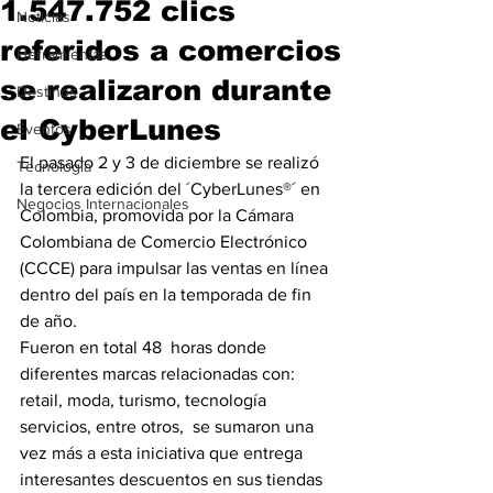
1.547.752 clics
Noticias
referidos a comercios
Herramientas
se realizaron durante
Destinos
el CyberLunes
Eventos
El pasado 2 y 3 de diciembre se realizó 
Tecnología
la tercera edición del ´CyberLunes®´ en 
Negocios Internacionales
Colombia, promovida por la Cámara 
Colombiana de Comercio Electrónico 
(CCCE) para impulsar las ventas en línea 
dentro del país en la temporada de fin 
de año.
Fueron en total 48  horas donde 
diferentes marcas relacionadas con: 
retail, moda, turismo, tecnología 
servicios, entre otros,  se sumaron una 
vez más a esta iniciativa que entrega 
interesantes descuentos en sus tiendas 