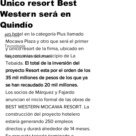
Único resort Best
Noticias
Western será en
Herramientas
Quindío
Destinos
un hotel en la categoría Plus llamado 
Eventos
Mocawa Plaza y otro que será el primer 
Tecnología
y único resort de la firma, ubicado en 
las cercanías del municipio de La 
Negocios Internacionales
Tebaida. 
El total de la inversión del 
proyecto Resort esta por el orden de los 
35 mil millones de pesos de los que ya 
se han recaudado 20 mil millones.
Los socios de Márquez y Fajardo 
anuncian el inicio formal de las obras de 
BEST WESTERN MOCAWA RESORT. La 
construcción del proyecto hotelero 
estaría generando 250 empleos 
directos y durará alrededor de 14 meses. 
Se proyecta tenerlo terminado e 