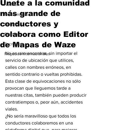
Únete a la comunidad
Noticias
más grande de
Herramientas
conductores y
Destinos
colabora como Editor
Eventos
de Mapas de Waze
Tecnología
No es raro encontrar, sin importar el 
Negocios Internacionales
servicio de ubicación que utilices, 
calles con nombres erróneos, en 
sentido contrario o vueltas prohibidas. 
Esta clase de equivocaciones no sólo 
provocan que lleguemos tarde a 
nuestras citas, también pueden producir 
contratiempos o, peor aún, accidentes 
viales.
¿No sería maravilloso que todos los 
conductores colaboremos en una 
plataforma digital que, para mejorar 