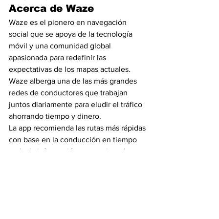
Acerca de Waze
Waze es el pionero en navegación 
social que se apoya de la tecnología 
móvil y una comunidad global 
apasionada para redefinir las 
expectativas de los mapas actuales. 
Waze alberga una de las más grandes 
redes de conductores que trabajan 
juntos diariamente para eludir el tráfico 
ahorrando tiempo y dinero.
La app recomienda las rutas más rápidas 
con base en la conducción en tiempo 
real y la información proporcionada por 
millones de usuarios. Desde 
desviaciones hasta ofertas relevantes 
de marcas favoritas, Waze es uno de los 
compañeros de manejo más completos 
en el mercado.