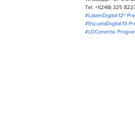
Tel: +1(248) 325 822
#LatamDigital:12º Pr
#EscuelaDigital:13 P
#LDConecta: Program