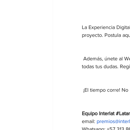
La Experiencia Digital
proyecto. Postula aqu
 Además, únete al We
todas tus dudas. Regí
 ¡El tiempo corre! No
Equipo Interlat 
#Lata
email: 
premios@interl
Whatsapp: +57 313 