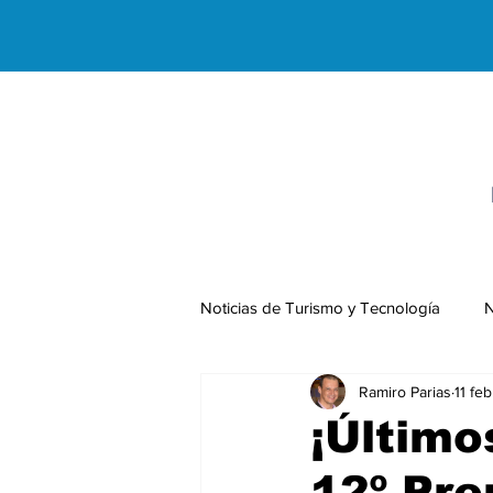
Noticias de Turismo y Tecnología
N
Ramiro Parias
11 fe
Negocios Internacionales
¡Último
12º Pre