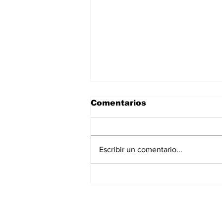
Comentarios
Escribir un comentario...
La Torre Colpatria
transforma agosto en
un festival de
experiencias para vivir
Bogotá desde las